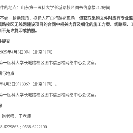
件的地点：山东第一医科大学长城路校区图书信息楼
212
房间
不统一踏勘现场，投标人可自行踏勘现场，
但获取采购文件时应有专业监
城路校区无线网建设项目的合同中相关内容及细化的施工方案、线路图、
料不允许复印或拍照。
件提交
2025
年
4
月
3
日
9
时（北京时间）
第一医科大学长城路校区图书信息楼网络中心会议室。
间与地点
年
4
月
3
日
9
时
30
分（北京时间）。
第一医科大学长城路校区图书信息楼网络中心会议室。
询
：尚老师、于老师
38-6229863；
0538-6222190