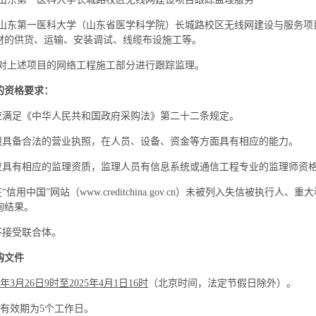
山东第一医科大学（山东省医学科学院）长城路校区无线网建设与服务项
材的供货、运输、安装调试、线缆布设施工等。
对上述项目的网络工程施工部分进行跟踪监理。
的资格要求：
应满足《中华人民共和国政府采购法》第二十二条规定。
须具备合法的营业执照，在人员、设备、资金等方面具有相应的能力。
应具有相应的监理资质，监理人员有信息系统或
通信工程专业的
监理师资
“信用中国”网站（
www.creditchina.gov.cn
）未被列入失信被执行人、重大
询结果。
不接受联合体。
购文件
年
3
月
26
日
9
时至
2025
年
4
月
1
日
16
时
（北
京时间，法定节假日除外）。
有效期为
5
个工作日。